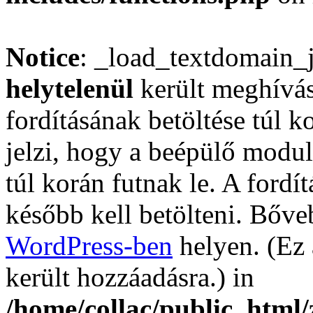
Notice
: _load_textdomain_
helytelenül
került meghívás
fordításának betöltése túl ko
jelzi, hogy a beépülő mod
túl korán futnak le. A fordí
később kell betölteni. Bőv
WordPress-ben
helyen. (Ez 
került hozzáadásra.) in
/home/collac/public_html