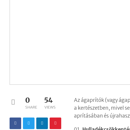
0
54
Az ágaprítók (vagy ágap
SHARE
VIEWS
a kertészetben, mivel s
aprításában és újrahas
Hulladékcsökkenté