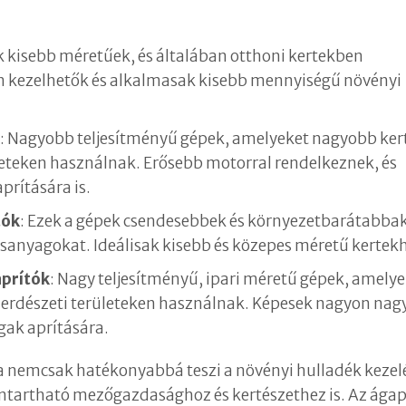
ek kisebb méretűek, és általában otthoni kertekben
 kezelhetők és alkalmasak kisebb mennyiségű növényi
k
: Nagyobb teljesítményű gépek, amelyeket nagyobb ke
eteken használnak. Erősebb motorral rendelkeznek, és
rítására is.
tók
: Ezek a gépek csendesebbek és környezetbarátabbak
sanyagokat. Ideálisak kisebb és közepes méretű kertek
aprítók
: Nagy teljesítményű, ipari méretű gépek, amely
erdészeti területeken használnak. Képesek nagyon nag
gak aprítására.
a nemcsak hatékonyabbá teszi a növényi hulladék kezel
ntartható mezőgazdasághoz és kertészethez is. Az ágap