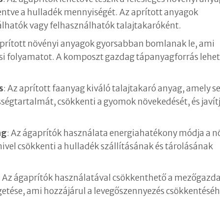
kentve a hulladék mennyiségét. Az aprított anyagok
hatók vagy felhasználhatók talajtakaróként.
aprított növényi anyagok gyorsabban bomlanak le, ami
ási folyamatot. A komposzt gazdag tápanyagforrás lehet
s
: Az aprított faanyag kiváló talajtakaró anyag, amely se
sségtartalmát, csökkenti a gyomok növekedését, és javítj
ág
: Az ágaprítók használata energiahatékony módja a n
ivel csökkenti a hulladék szállításának és tárolásának
: Az ágaprítók használatával csökkenthető a mezőgazda
getése, ami hozzájárul a levegőszennyezés csökkentéséh