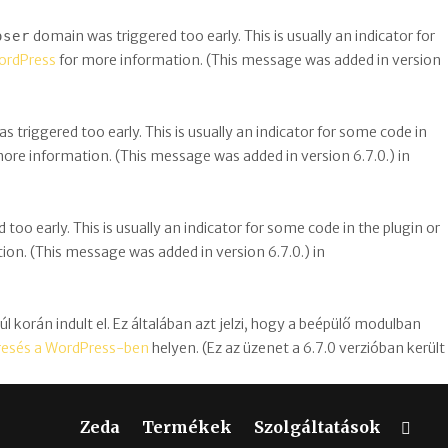
domain was triggered too early. This is usually an indicator for
oser
ordPress
for more information. (This message was added in version
 triggered too early. This is usually an indicator for some code in
ore information. (This message was added in version 6.7.0.) in
oo early. This is usually an indicator for some code in the plugin or
on. (This message was added in version 6.7.0.) in
 korán indult el. Ez általában azt jelzi, hogy a beépülő modulban
resés a WordPress-ben
helyen. (Ez az üzenet a 6.7.0 verzióban került
Zeda
Termékek
Szolgáltatások