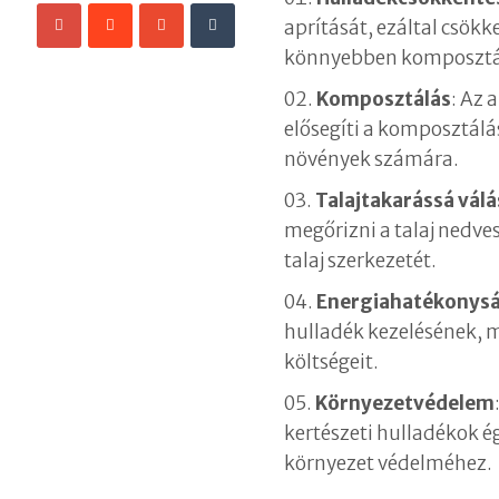
aprítását, ezáltal csök
könnyebben komposztál
Komposztálás
: Az 
elősegíti a komposztál
növények számára.
Talajtakarássá válá
megőrizni a talaj nedve
talaj szerkezetét.
Energiahatékonys
hulladék kezelésének, m
költségeit.
Környezetvédelem
kertészeti hulladékok é
környezet védelméhez.