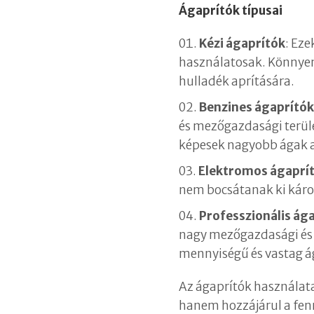
Ágaprítók típusai
Kézi ágaprítók
: Ez
használatosak. Könnyen
hulladék aprítására.
Benzines ágaprító
és mezőgazdasági terül
képesek nagyobb ágak ap
Elektromos ágaprí
nem bocsátanak ki káro
Professzionális ág
nagy mezőgazdasági és 
mennyiségű és vastag á
Az ágaprítók használat
hanem hozzájárul a fen