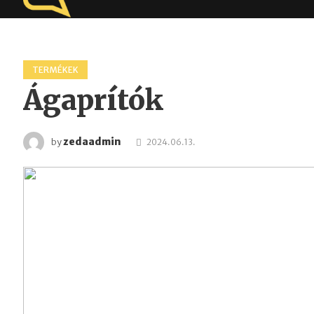
TERMÉKEK
Ágaprítók
zedaadmin
by
2024.06.13.