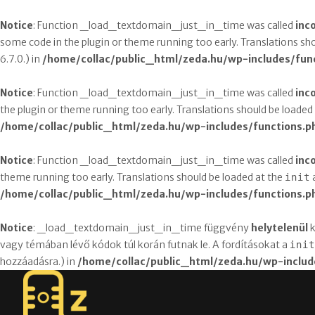
Notice
: Function _load_textdomain_just_in_time was called
inc
some code in the plugin or theme running too early. Translations sh
6.7.0.) in
/home/collac/public_html/zeda.hu/wp-includes/fun
Notice
: Function _load_textdomain_just_in_time was called
inc
the plugin or theme running too early. Translations should be loaded
/home/collac/public_html/zeda.hu/wp-includes/functions.p
Notice
: Function _load_textdomain_just_in_time was called
inc
theme running too early. Translations should be loaded at the
a
init
/home/collac/public_html/zeda.hu/wp-includes/functions.p
Notice
: _load_textdomain_just_in_time függvény
helytelenül
k
vagy témában lévő kódok túl korán futnak le. A fordításokat a
init
hozzáadásra.) in
/home/collac/public_html/zeda.hu/wp-includ