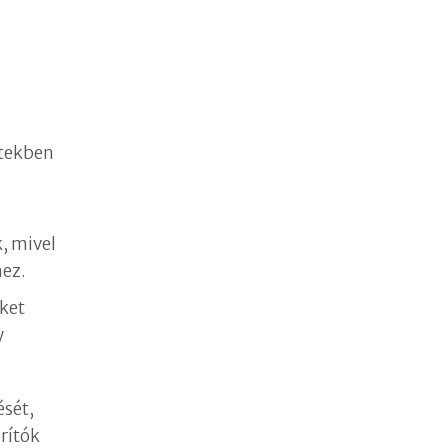
rtekben
, mivel
hez.
eket
y
ését,
rítók