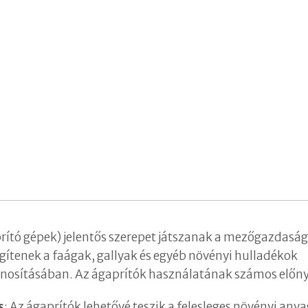
rító gépek) jelentős szerepet játszanak a mezőgazdasá
egítenek a faágak, gallyak és egyéb növényi hulladékok
znosításában. Az ágaprítók használatának számos előny
s
: Az ágaprítók lehetővé teszik a felesleges növényi any