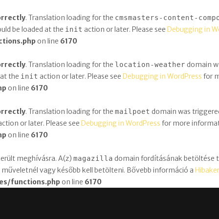
orrectly
. Translation loading for the
cmsmasters-content-comp
ould be loaded at the
action or later. Please see
Debugging in W
init
ctions.php
on line
6170
orrectly
. Translation loading for the
domain was
location-weather
 at the
action or later. Please see
Debugging in WordPress
for m
init
hp
on line
6170
orrectly
. Translation loading for the
domain was triggered t
mailpoet
ction or later. Please see
Debugging in WordPress
for more informati
hp
on line
6170
erült meghívásra. A(z)
domain fordításának betöltése túl
magazilla
műveletnél vagy később kell betölteni. Bővebb információ a
Hibake
es/functions.php
on line
6170