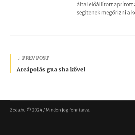
által előállított apríto
segítenek megőrizni a k
PREV POST
Arcápolás gua sha kővel
Zeda.hu © 2024 / Minden jog fenntarva.