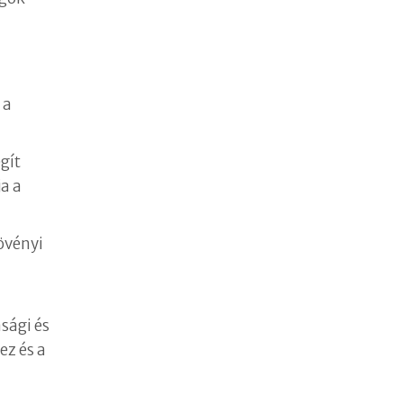
 a
gít
a a
övényi
sági és
ez és a